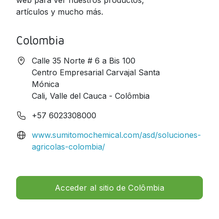
web para ver nuestros productos,
artículos y mucho más.
Jamaica
Nicaragua
Colombia
Panama
Calle 35 Norte # 6 a Bis 100
Paraguay
Centro Empresarial Carvajal Santa
Mónica
Peru
Cali, Valle del Cauca - Colômbia
Dominican
Republic
+57 6023308000
Trinidad and
www.sumitomochemical.com/asd/soluciones-
Tobago
agricolas-colombia/
Uruguay
Venezuela
Acceder al sitio de Colômbia