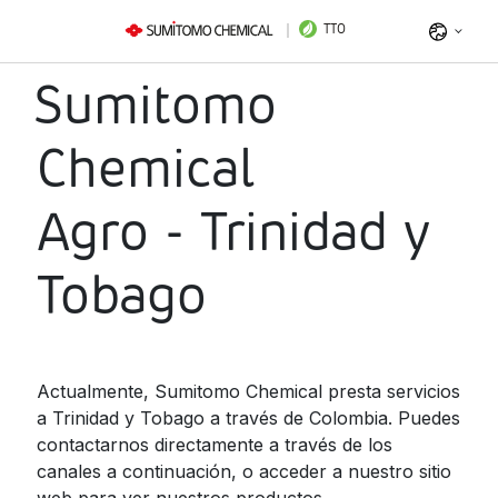
TTO
Sumitomo
Argentina
Belize
Chemical
Bolivia
Agro - Trinidad y
Brazil
Chile
Tobago
Colombia
Costa Rica
Ecuador
Actualmente, Sumitomo Chemical presta servicios
El Salvador
a Trinidad y Tobago a través de Colombia. Puedes
contactarnos directamente a través de los
Guatemala
canales a continuación, o acceder a nuestro sitio
Honduras